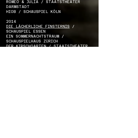
ROMEO & JULIA / STAATSTHEATER
DARMSTADT
HIOB / SCHAUSPIEL KÖLN
2014
DIE LÄCHERLICHE FINSTERNIS
/
SCHAUSPIEL ESSEN
EIN SOMMERNACHTSTRAUM /
SCHAUSPIELHAUS ZÜRICH
DER KIRSCHGARTEN / STAATSTHEATER
MAINZ
2013
IN DER REPUBLIK DES GLÜCKS / DT
DER NACKTE WAHNSINN / SCHAUSPIEL
KÖLN
FLEGELJAHRE
/ RESIDENZTHEATER
KABALE UND LIEBE / RESIDENZTHEATER
2012
CORIOLANUS
/ DT
EINSAME MENSCHEN / STAATSTHEATER
STUTTGART
WIR SIND NOCH EINMAL DAVON GEKOMMEN
/ THEATER BASEL
DIE KOMMUNE / DT